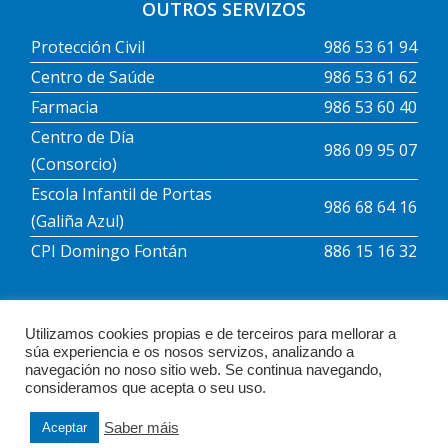
OUTROS SERVIZOS
Protección Civil
986 53 61 94
Centro de Saúde
986 53 61 62
Farmacia
986 53 60 40
Centro de Día
986 09 95 07
(Consorcio)
Escola Infantil de Portas
986 68 64 16
(Galiña Azul)
CPI Domingo Fontán
886 15 16 32
Utilizamos cookies propias e de terceiros para mellorar a
súa experiencia e os nosos servizos, analizando a
Política de Cookies
Política de Privacidade
navegación no noso sitio web. Se continua navegando,
Aviso Legal
consideramos que acepta o seu uso.
Saber máis
Aceptar
Concello de Portas 2021 © Todos os dereitos reservados