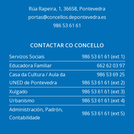
Rúa Rapeira, 1, 36658, Pontevedra
portas@concellos.depontevedra.es
986 53 61 61
CONTACTAR CO CONCELLO
Servizos Sociais
986 53 61 61 (ext 1)
Educadora Familiar
662 62 03 97
Casa da Cultura / Aula da
986 53 69 25
UNED de Pontevedra
986 53 61 61 (ext 2)
Xulgado
986 53 61 61 (ext 3)
Urbanismo
986 53 61 61 (ext 4)
Administración, Padrón,
986 53 61 61 (ext 5)
Contabilidade