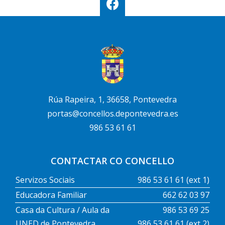
Rúa Rapeira, 1, 36658, Pontevedra
portas@concellos.depontevedra.es
986 53 61 61
CONTACTAR CO CONCELLO
Servizos Sociais
986 53 61 61 (ext 1)
Educadora Familiar
662 62 03 97
Casa da Cultura / Aula da
986 53 69 25
UNED de Pontevedra
986 53 61 61 (ext 2)